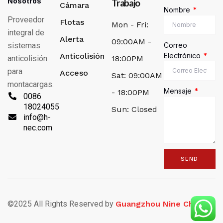
Nosotros
Trabajo
Cámara
Nombre
Proveedor
Flotas
Mon - Fri:
integral de
Alerta
09:00AM -
sistemas
Correo
Anticolisión
Electrónico
anticolisión
18:00PM
para
Acceso
Sat: 09:00AM
montacargas.
Mensaje
- 18:00PM
0086
18024055756
Sun: Closed
info@h-
nec.com
SEND
Alternative:
©2025 All Rights Reserved by
Guangzhou Nine Chip