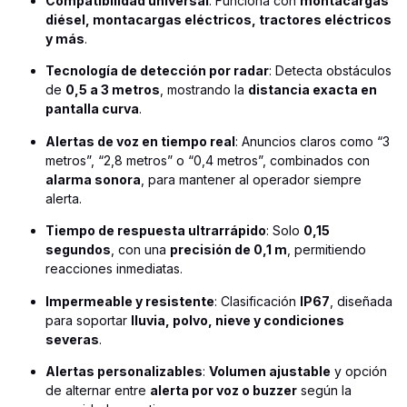
Compatibilidad universal
: Funciona con
montacargas
diésel, montacargas eléctricos, tractores eléctricos
y más
.
Tecnología de detección por radar
: Detecta obstáculos
de
0,5 a 3 metros
, mostrando la
distancia exacta en
pantalla curva
.
Alertas de voz en tiempo real
: Anuncios claros como “3
metros”, “2,8 metros” o “0,4 metros”, combinados con
alarma sonora
, para mantener al operador siempre
alerta.
Tiempo de respuesta ultrarrápido
: Solo
0,15
segundos
, con una
precisión de 0,1 m
, permitiendo
reacciones inmediatas.
Impermeable y resistente
: Clasificación
IP67
, diseñada
para soportar
lluvia, polvo, nieve y condiciones
severas
.
Alertas personalizables
:
Volumen ajustable
y opción
de alternar entre
alerta por voz o buzzer
según la