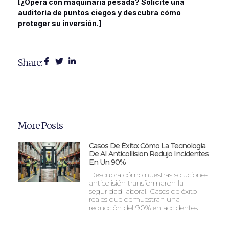
[¿Opera con maquinaria pesada? Solicite una
auditoría de puntos ciegos y descubra cómo
proteger su inversión.]
Share:
More Posts
Casos De Éxito: Cómo La Tecnología
De AI Anticollision Redujo Incidentes
En Un 90%
Descubra cómo nuestras soluciones
anticolisión transformaron la
seguridad laboral. Casos de éxito
reales que demuestran una
reducción del 90% en accidentes.